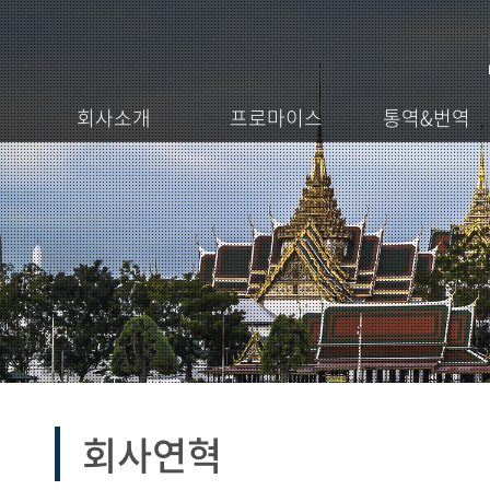
회사소개
프로마이스
통역&번역
회사연혁