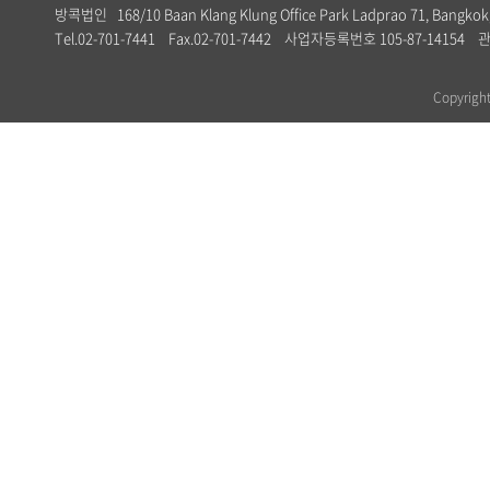
방콕법인 168/10 Baan Klang Klung Office Park Ladprao 71, Bangkok,
Tel.02-701-7441 Fax.02-701-7442 사업자등록번호 105-87-1
Copyrig