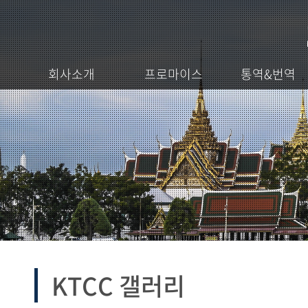
회사소개
프로마이스
통역&번역
KTCC 갤러리