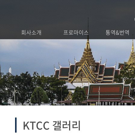
회사소개
프로마이스
통역&번역
KTCC 갤러리