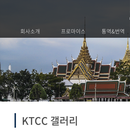
회사소개
프로마이스
통역&번역
KTCC 갤러리